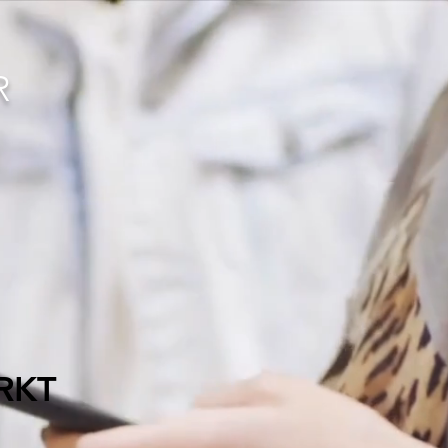
R
RKT