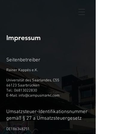
Impressum
Seitenbetreiber
Rainer Kappés e.K.
Universität des Saarlandes, C55
66123 Saarbrücken​
Tel.:
06813022830
E-Mail:
info@campusmarkt.com
Umsatzsteuer-Identifikationsnummer
gemäß § 27 a Umsatzsteuergesetz
DE186348251