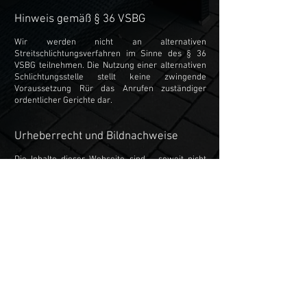
Hinweis gemäß § 36 VSBG
Wir werden nicht an alternativen
Streitschlichtungsverfahren im Sinne des § 36
VSBG teilnehmen. Die Nutzung einer alternativen
Schlichtungsstelle stellt keine zwingende
Voraussetzung Rür das Anrufen zuständiger
ordentlicher Gerichte dar.
Urheberrecht und Bildnachweise
Die Inhalte dieser Webseite sind – soweit nicht
abweichend angegeben – urheberrechtlich
geschützt. Verwendete Fotografien sind ggf. mit
Bildnachweisen gekennzeichnet oder unten
aufgeführt, soweit sie nicht selbst angefertigt
wurden. Die Verwendung von Fotografien auf
Drittseiten ist nur im Rahmen der jeweiligen
Lizenz der Urheber möglich.
Bildnachweise:
Unsplash
https://www.unsplash.com
Pixabay
https://pixabay.com