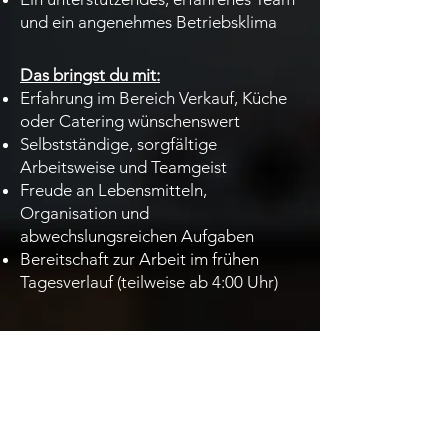
und ein angenehmes Betriebsklima
Das bringst du mit:
Erfahrung im Bereich Verkauf, Küche
oder Catering wünschenswert
Selbstständige, sorgfältige
Arbeitsweise und Teamgeist
Freude an Lebensmitteln,
Organisation und
abwechslungsreichen Aufgaben
Bereitschaft zur Arbeit im frühen
Tagesverlauf (teilweise ab 4:00 Uhr)
DEINE BEWERBUNG
Gerne per Mail, Telefon oder