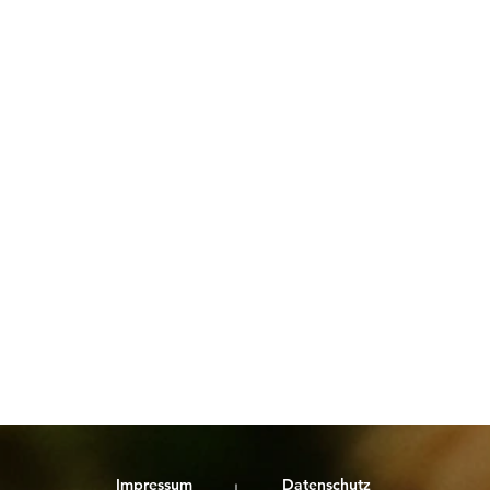
 AG
Helmholtz-Zentrum für
natif.
Infektionsforschung GmbH
Peter 
Hörmann Automotive Saarbrücken GmbH
KG
HYDAC
PIKON 
IKK Südwest
Poolom
imc AG
PW Hu
INM - Leibniz Institut für neue Materialien
Schee
he
Kassenärztliche Vereinigung
Sieme
LIDL Vertriebs GmbH
Staats
Max-Planck Institut für Informatik
Triath
Univer
und vi
Impressum
Datenschutz