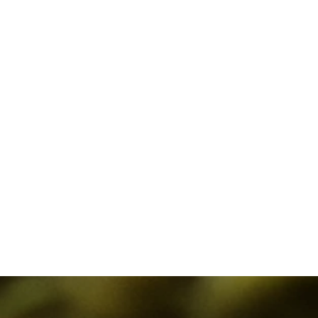
Allianz Beratungs- und Vertriebs
Anynines Gmbh
August-Wilhelm-Scheer Institut
Centigrade GmbH
CISPA - Helmholtz Zentrum
DPD Deutschland GmbH
DFKI - Deutsches
Forschungszentrum für Künstlic
Intelligenz
East Side Fab
e.Consult AG