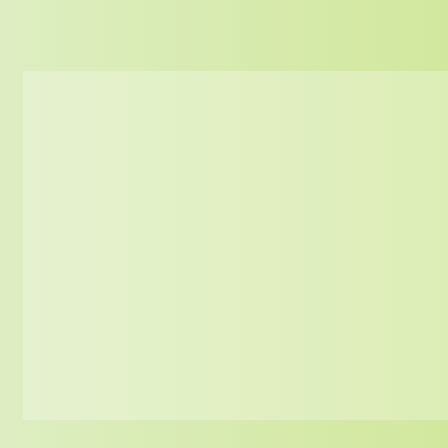
Individuelle Betreuung
Wir bieten Privat- oder Business
Catering für Kunden im Raum
Saarbrücken & St.Ingbert an. Wir
liefern Platten mit Sandwiches,
Pausenbroten, Wraps,
Fingerfoodteilchen, Obst, Joghurts
und vielem mehr.