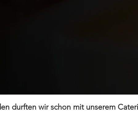
en durften wir schon mit unserem Cater
Eurodata AG
Minist
Fraunhofer Institut für Biomed. Technik
Minist