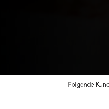
Folgende Kund
abat + GmbH
Adler Vertriebs GmbH