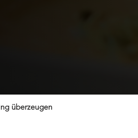
ing überzeugen
erium für Bildung & Kultur
erium für Finanzen & Europa