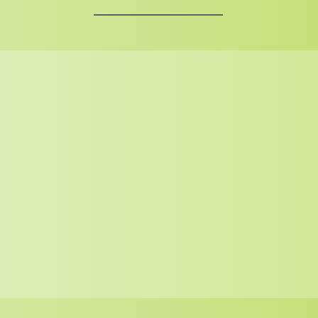
Kompetentes Team
Unser Team besteht aus erfahrenen
Mitarbeitern und neugierigem
Cateringnachwuchs, die gemeinsam
dafür sorgen, dass Ihre
Veranstaltung ein voller Erfolg wird.