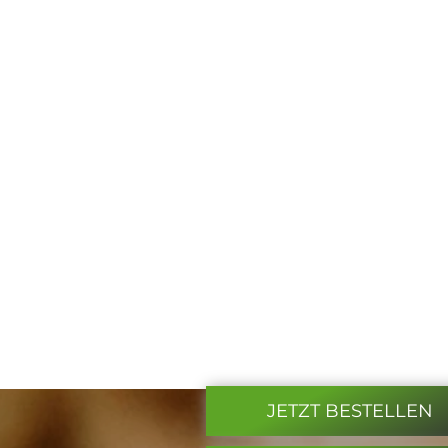
ai GmbH
Gross Infrastruktur GmbH & Co.
Deutschland AG
io GmbH & Co. KG
eber GmbH
r GmbH
ns AG
kanzlei des Saarlandes
lon Transfer GmbH
sität des Saarlandes
ele zufriedene Privatkunden
JETZT BESTELLEN