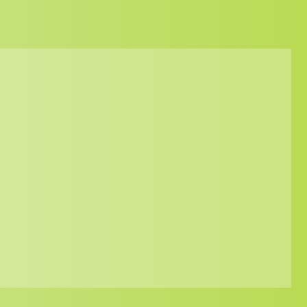
Hochwertige Zutaten
Wir verwenden ausschließlich
frische, lokale Zutaten, um die
Qualität unserer Speisen jeden
Tag auf ein Neues zu
gewährleisten.
Überzeugen Sie sich selbst!