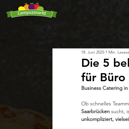
18. Juni 2025
1 Min. Leseze
Die 5 be
für Büro
Business Catering in
Ob schnelles Teamme
Saarbrücken
 sucht, 
unkompliziert, vielse