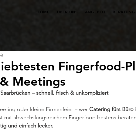
HOME
ÜBER UNS
ANGEBOT
BERATUNG
it
liebtesten Fingerfood-P
 & Meetings
 Saarbrücken – schnell, frisch & unkompliziert
eting oder kleine Firmenfeier – wer 
Catering fürs Büro 
ist mit abwechslungsreichem Fingerfood bestens beraten
itig und einfach lecker.