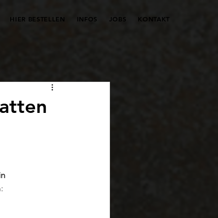
HIER BESTELLEN
INFOS
JOBS
KONTAKT
latten
in 
: 