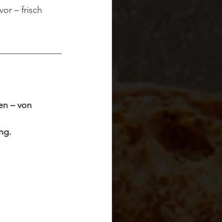
 vor – frisch 
______________
en – von 
ng.